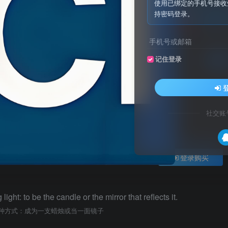
使用已绑定的手机号接收
持密码登录。
关注
私信
手机号或邮箱
记住登录
已售 7
自动重启 UI 2.5.1
此内容为付费资源，请付费后查看
10
积分
社交账
免费
免费
黄金会员
钻石会员
登录购买
ght: to be the candle or the mirror that reflects it.
种方式：成为一支蜡烛或当一面镜子