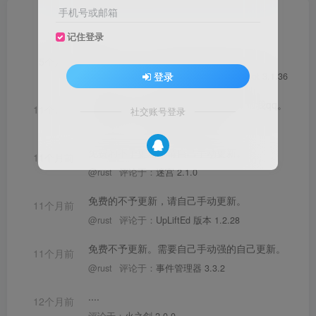
手机号或邮箱
文章
406
收藏
0
评论
6
版块
2
帖子
0
粉丝
6
记住登录
？
5个月前
登录
@雨天1
评论于：
带有编辑器的 Alphaloot 3.1.36
你购买了吗？你购买的话你私聊我。加我qq。
11个月前
社交账号登录
@rust
评论于：
事件管理器 3.3.2
免费的不予更新，请自己手动更新。
11个月前
@rust
评论于：
迷宫 2.1.0
免费的不予更新，请自己手动更新。
11个月前
@rust
评论于：
UpLiftEd 版本 1.2.28
免费不予更新。需要自己手动强的自己更新。
11个月前
@rust
评论于：
事件管理器 3.3.2
....
12个月前
评论于：
火之剑 2.0.0