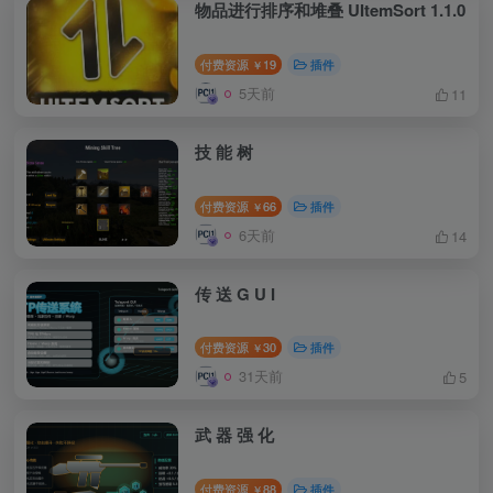
物品进行排序和堆叠 UItemSort 1.1.0
付费资源
19
插件
￥
5天前
11
技 能 树
付费资源
66
插件
￥
6天前
14
传 送 G U I
付费资源
30
插件
￥
31天前
5
武 器 强 化
付费资源
88
插件
￥