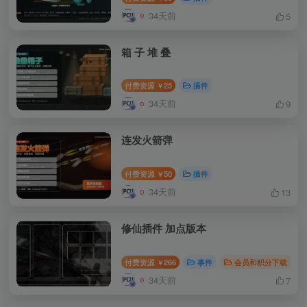
34天前
5
箱 子 堆 叠
付费资源
25
插件
￥
34天前
9
连发火箭弹
付费资源
50
插件
￥
34天前
13
修仙插件 加点版本
付费资源
266
事件
会员和积分下载
￥
34天前
7