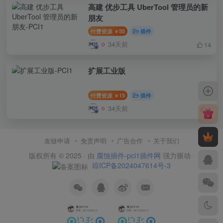
高建 优步工具 UberTool 管理员的新
朋友
付费资源
55
插件
￥
34天前
14
扩展工业版
付费资源
15
插件
￥
34天前
8
友链申请
免责声明
广告合作
关于我们
版权所有 © 2025 · 由
腐蚀插件-pci1插件网
强力驱动 ·
琼ICP备2024047614号-3