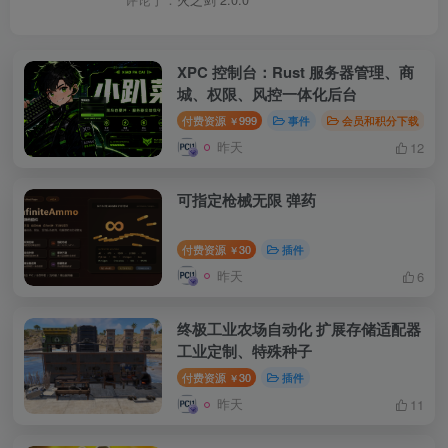
XPC 控制台：Rust 服务器管理、商
城、权限、风控一体化后台
付费资源
999
事件
会员和积分下载
￥
昨天
12
可指定枪械无限 弹药
付费资源
30
插件
￥
昨天
6
终极工业农场自动化 扩展存储适配器
工业定制、特殊种子
付费资源
30
插件
￥
昨天
11