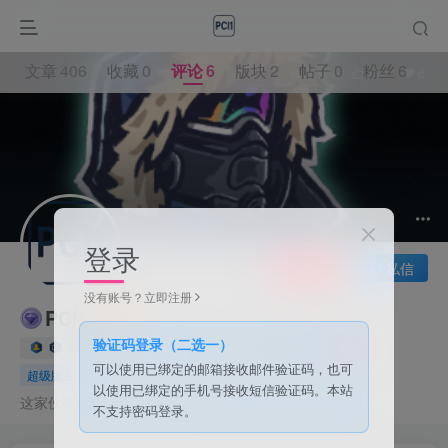
文章
406
收藏
0
评论
6
版块
2
帖子
0
粉丝
6
5.1W+
4101
6
登录
关注
私信
没有账号？立即注册
PCI1
验证码登录（二选一）
12枚徽章
PCI1
广东省深圳市
管理员
可以使用已绑定的邮箱接收邮件验证码，也可
超级版主
以使用已绑定的手机号接收短信验证码。本站
这家伙很懒，什么都没有写...
不支持密码登录。