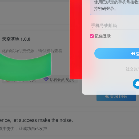
使用已绑定的手机号接收
持密码登录。
关注
私信
手机号或邮箱
记住登录
已售 8
天空基地 1.0.8
此内容为付费资源，请付费后查看
10
积分
社交账
免费
免费
黄金会员
钻石会员
登录购买
lence, let success make the noise.
默中努力，让成功自己发声