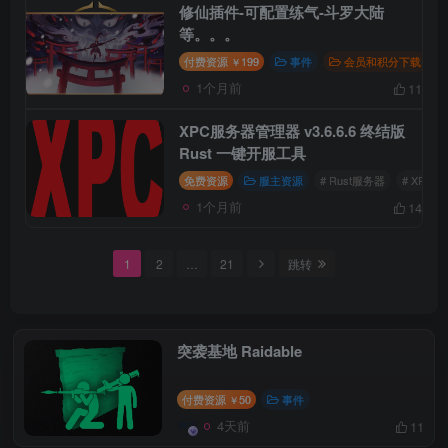
修仙插件-可配置练气-斗罗大陆
等。。。
付费资源
199
事件
会员和积分下载
￥
1个月前
11
XPC服务器管理器 v3.6.6.6 终结版
Rust 一键开服工具
免费资源
服主资源
# Rust服务器
# XPC
1个月前
14
1
2
…
21
跳转
突袭基地 Raidable
付费资源
50
事件
￥
4天前
11