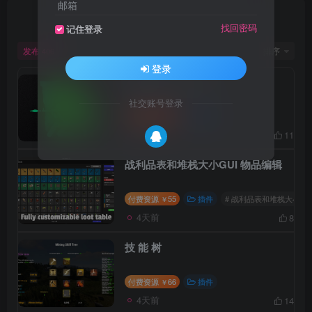
邮箱
文章
406
收藏
0
评论
6
版块
2
帖子
0
粉丝
6
找回密码
记住登录
发布
排序
406
登录
突袭基地 Raidable
社交账号登录
付费资源
50
事件
￥
4天前
11
战利品表和堆栈大小GUI 物品编辑
付费资源
55
插件
# 战利品表和堆栈大小GU
￥
4天前
8
技 能 树
付费资源
66
插件
￥
4天前
14