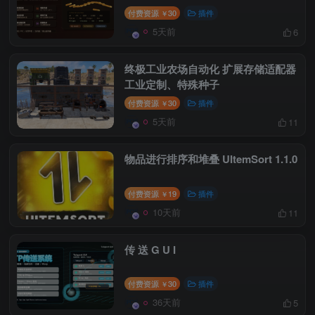
付费资源
30
插件
￥
5天前
6
终极工业农场自动化 扩展存储适配器
工业定制、特殊种子
付费资源
30
插件
￥
5天前
11
物品进行排序和堆叠 UItemSort 1.1.0
付费资源
19
插件
￥
10天前
11
传 送 G U I
付费资源
30
插件
￥
36天前
5