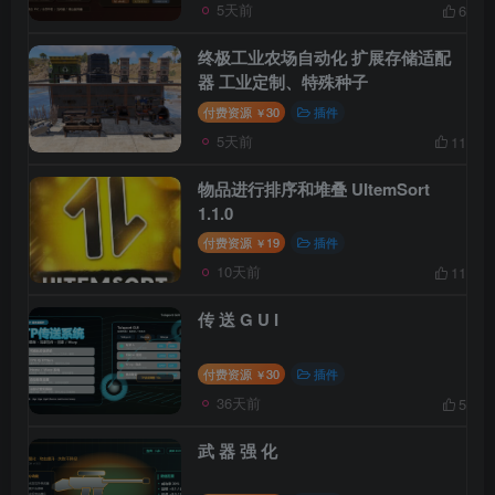
5天前
6
终极工业农场自动化 扩展存储适配
器 工业定制、特殊种子
付费资源
30
插件
￥
5天前
11
物品进行排序和堆叠 UItemSort
1.1.0
付费资源
19
插件
￥
10天前
11
传 送 G U I
付费资源
30
插件
￥
36天前
5
武 器 强 化