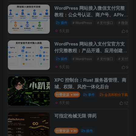
WordPress 网站接入微信支付完整
教程：公众号认证、商户号、APIv3
密钥与支付回调
插件
# WordPress
# 支付接口
# 微信支付
5天前
6
WordPress 网站接入支付宝官方支
付完整教程：产品开通、应用创建与
RSA2 密钥配置
插件
# WordPress
# 支付接口
# 支付宝
5天前
9
XPC 控制台：Rust 服务器管理、商
城、权限、风控一体化后台
付费资源
999
事件
会员和积分下载
￥
5天前
12
可指定枪械无限 弹药
付费资源
30
插件
￥