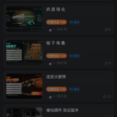
武 器 强 化
付费资源
88
插件
￥
38天前
5
箱 子 堆 叠
付费资源
25
插件
￥
38天前
9
连发火箭弹
付费资源
50
插件
￥
38天前
13
修仙插件 加点版本