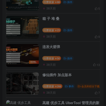
付费资源
88
插件
￥
38天前
5
箱 子 堆 叠
付费资源
25
插件
￥
38天前
9
连发火箭弹
付费资源
50
插件
￥
38天前
13
修仙插件 加点版本
付费资源
266
事件
会员和积分下载
￥
38天前
7
高建 优步工具 UberTool 管理员的新