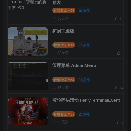
朋友
付费资源
55
插件
￥
38天前
14
扩展工业版
付费资源
15
插件
￥
38天前
8
管理菜单 AdminMenu
付费资源
55
插件
￥
38天前
14
渡轮码头活动 FerryTerminalEvent
付费资源
35
事件
￥
38天前
5