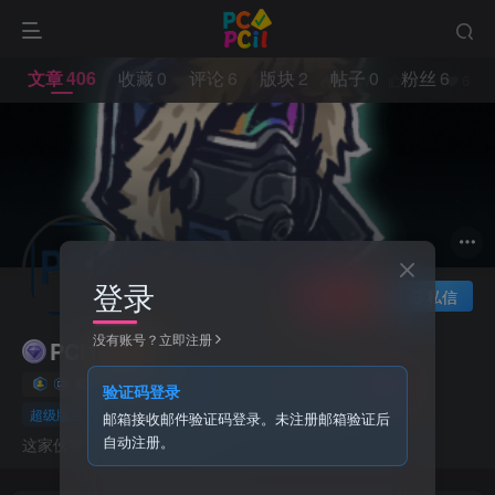
文章
406
收藏
0
评论
6
版块
2
帖子
0
粉丝
6
5.2W+
4101
6
登录
关注
私信
没有账号？立即注册
PCI1
12枚徽章
PCI1
广东省深圳市
管理员
验证码登录
超级版主
邮箱接收邮件验证码登录。未注册邮箱验证后
自动注册。
这家伙很懒，什么都没有写...