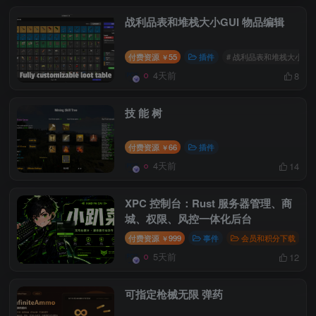
战利品表和堆栈大小GUI 物品编辑
付费资源
55
插件
# 战利品表和堆栈大小GU
￥
4天前
8
技 能 树
付费资源
66
插件
￥
4天前
14
XPC 控制台：Rust 服务器管理、商
城、权限、风控一体化后台
付费资源
999
事件
会员和积分下载
￥
5天前
12
可指定枪械无限 弹药