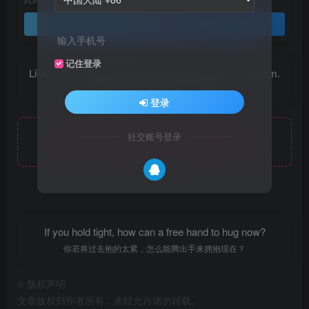
登录查看
记住登录
Like a child, always believe in hope, I believe the dream.
像孩子一样，永远相信希望，相信梦想
登录
社交账号登录
此处内容已隐藏，请评论后刷新页面查看.
If you hold tight, how can a free hand to hug now?
你若将过去抱的太紧，怎么能腾出手来拥抱现在？
©
版权声明
文章版权归作者所有，未经允许请勿转载。