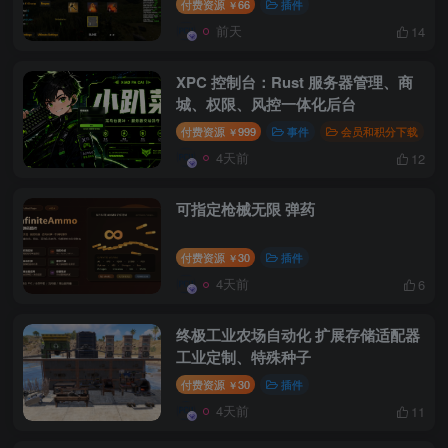
付费资源
66
插件
￥
前天
14
XPC 控制台：Rust 服务器管理、商
城、权限、风控一体化后台
付费资源
999
事件
会员和积分下载
￥
4天前
12
可指定枪械无限 弹药
付费资源
30
插件
￥
4天前
6
终极工业农场自动化 扩展存储适配器
工业定制、特殊种子
付费资源
30
插件
￥
4天前
11