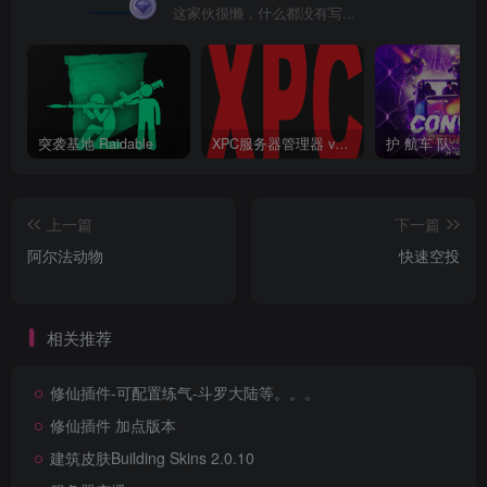
这家伙很懒，什么都没有写...
突袭基地 Raidable
XPC服务器管理器 v3.6.6.6 终结版 Rust 一键开服工具
护 航车 队
上一篇
下一篇
阿尔法动物
快速空投
相关推荐
修仙插件-可配置练气-斗罗大陆等。。。
修仙插件 加点版本
建筑皮肤Building Skins 2.0.10