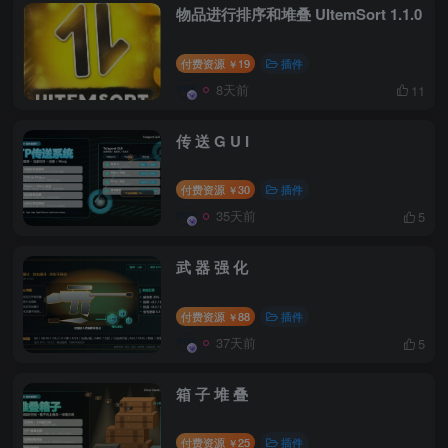
物品进行排序和堆叠 UItemSort 1.1.0
付费资源
19
插件
￥
8天前
11
传 送 G U I
付费资源
30
插件
￥
35天前
5
武 器 强 化
付费资源
88
插件
￥
37天前
5
箱 子 堆 叠
付费资源
25
插件
￥