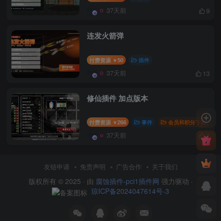
37天前
9
连发火箭弹
付费资源
50
插件
￥
37天前
13
修仙插件 加点版本
付费资源
266
事件
会员和积分下载
￥
37天前
7
友链申请
免责声明
广告合作
关于我们
版权所有 © 2025 · 由
腐蚀插件-pci1插件网
强力驱动 ·
琼ICP备2024047614号-3