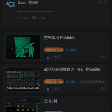
Dasui
0
666666666666666666
1个月前
回复
天津
突袭基地 Raidable
付费资源
50
事件
￥
前天
11
战利品表和堆栈大小GUI 物品编辑
付费资源
55
插件
# 战利品表和堆栈大小GUI
￥
前天
8
技 能 树