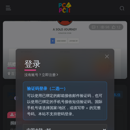
1
98
12
登录
捐赠网店
首页
免费插件
正文
没有账号？立即注册
验证码登录（二选一）
PCI1
关注
私信
可以使用已绑定的邮箱接收邮件验证码，也可
1个月前发布
以使用已绑定的手机号接收短信验证码。国际
手机号请选择国家/地区，或填写带 + 的完整
号码。本站不支持密码登录。
免费资源
捐赠网店
此内容为免费资源，请登录后查看