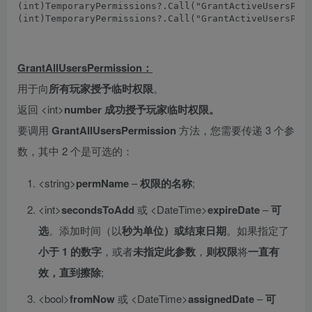
(
int
)
TemporaryPermissions
?.
Call
(
"GrantActiveUsersPer
(
int
)
TemporaryPermissions
?.
Call
(
"GrantActiveUsersPer
GrantAllUsersPermission：
用于向
所有玩家
授予临时权限
。
返回 <int>
number 成功授予玩家临时权限。
要调用
GrantAllUsersPermission
方法，您需要传递 3 个参
数，其中 2 个是可选的：
<string>
permName
–
权限的名称
;
<int>
secondsToAdd
或 <DateTime>
expireDate
–
可
选
。添加时间（以
秒为单位
）或结束日期
。如果指定了
小于 1 的数字
，或者
未指定此参数
，
则权限
将
一直有
效，直到擦除
;
<bool>
fromNow
或 <DateTime>
assignedDate
–
可