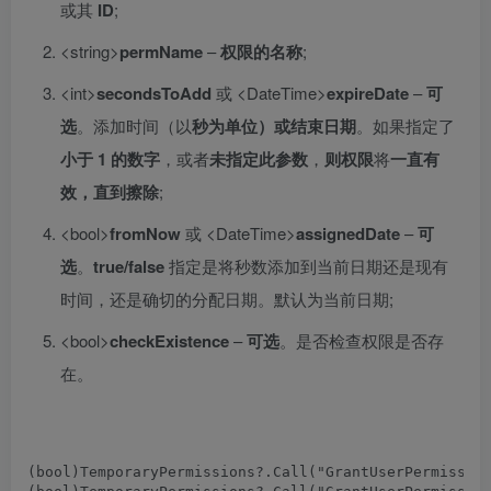
或其
ID
;
<string>
permName
–
权限的名称
;
<int>
secondsToAdd
或 <DateTime>
expireDate
–
可
选
。添加时间（以
秒为单位
）或结束日期
。如果指定了
小于 1 的数字
，或者
未指定此参数
，
则权限
将
一直有
效，直到擦除
;
<bool>
fromNow
或 <DateTime>
assignedDate
–
可
选
。
true/false
指定是将秒数添加到当前日期还是现有
时间，还是确切的分配日期。默认为当前日期;
<bool>
checkExistence
–
可选
。是否检查权限是否存
在。
(
bool
)
TemporaryPermissions
?.
Call
(
"GrantUserPermissio