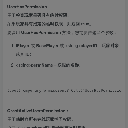
UserHasPermission：
用于
检查
玩家是否具有临时权限
。
如果
玩家具有指定的临时权限
，则返回
true
。
要调用
UserHasPermission
方法，您需要传递 2 个参数：
IPlayer
或
BasePlayer
或 <string>
playerID
–
玩家对象
或其
ID
;
<string>
permName
–
权限的名称
。
(
bool
)
TemporaryPermissions
?.
Call
(
"UserHasPermission"
GrantActiveUsersPermission：
用于
临时向
所有在线玩家
授予权限。
返回 <int>
number 成功授予玩家临时权限。