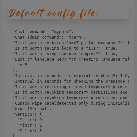
{

  "Chat command": "myperm",

  "Chat admin command": "tperm",

  "Is it worth enabling GameTips for messages?": true
  "Is it worth saving logs to a file?": true,

  "Is it worth using console logging?": true,

  "List of language keys for creating language files"
    "en"

  ],

  "Interval in seconds for expiration check": 1.0,

  "Interval in seconds for checking the presence of t
  "Is it worth restoring removed temporary permission
  "Is it worth revoking temporary permissions and tem
  "Is it worth revoking temporary permissions and tem
  "Custom wipe date(detected only during initializati
  "Wipe ID": null,

  "Version": {

    "Major": 0,

    "Minor": 1,

    "Patch": 5

  }
