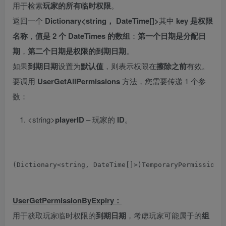
用于检索
玩家
的所有临时权限
。
返回一个
Dictionary<string， DateTime[]>
其中
key 是权限
名称
，
值是 2 个 DateTimes 的数组
：
第一个日期是分配日
期
，
第二个日期是权限的到期日期
。
如果
到期日期
设置为
默认值
，则表示权限在
擦除之前
有效。
要调用
UserGetAllPermissions
方法，您需要传递 1 个参
数：
<string>
playerID
– 玩家的
ID
。
(
Dictionary
<
string
,
DateTime
[]>)
TemporaryPermissions
UserGetPermissionByExpiry：
用于获取玩家临时权限的
到期日期
，考虑玩家可能属于的
组