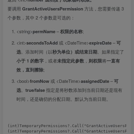
要调用
GrantActiveUsersPermission
方法，您需要传递 3
个参数，其中 2 个参数是可选的：
<string>
permName
–
权限的名称
;
<int>
secondsToAdd
或 <DateTime>
expireDate
–
可
选
。添加时间（以
秒为单位
）或结束日期
。如果指定了
小于 1 的数字
，或者
未指定此参数
，
则权限
将
一直有
效，直到擦除
;
<bool>
fromNow
或 <DateTime>
assignedDate
–
可
选
。
true/false
指定是将秒数添加到当前日期还是现有
时间，还是确切的分配日期。默认为当前日期。
(
int
)
TemporaryPermissions
?.
Call
(
"GrantActiveUsersPer
(
int
)
TemporaryPermissions
?.
Call
(
"GrantActiveUsersPer