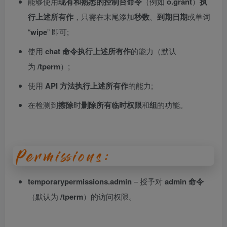
能够使用
现有和熟悉的控制台命令
（例如
o.grant
）
执
行上述所有作
，只需在末尾添加
秒数
、
到期日期
或单词
“
wipe
” 即可;
使用
chat 命令
执行上述所有作
的能力（默认
为
/tperm
）;
使用
API 方法
执行上述所有作
的能力;
在检测到
擦除
时
删除所有临时权限
和
组
的功能。
temporarypermissions.admin
– 授予对
admin 命令
（默认为
/tperm
）的访问权限。