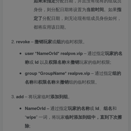
如果未指定
分配日期，并且没有现有的组成员
身份，则分配日期将设置为
当前时间
。如果
指
定了
分配日期，则无论现有组成员身份如何，
都将应用该日期。
revoke
–
撤销
玩家
或
组
的临时权限。
user
*NameOrId* realpve.vip
– 通过指定
玩家的名
称
或
Id
以及
权限名称
来
撤销
玩家的临时权限;
group *GroupName* realpve.vip
– 通过指定
组的
名称
和
权限名称
来
撤销
组的临时权限。
add
– 将玩家临时
添加到
组
。
NameOrId –
通过指定
玩家的名称
或
Id
、
组名
和
“
wipe
” 一词，将玩家
临时添加到
组中，直到下次擦
除
;