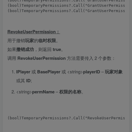
(
bool
)
TemporaryPermissions
?.
Call
(
"GrantUserPermissio
(
bool
)
TemporaryPermissions
?.
Call
(
"GrantUserPermissio
(
bool
)
TemporaryPermissions
?.
Call
(
"GrantUserPermissio
RevokeUserPermission：
用于撤销
玩家
的
临时权限
。
如果
撤销成功
，则返回
true
。
调用
RevokeUserPermission
方法需要传入 2 个参数：
IPlayer
或
BasePlayer
或 <string>
playerID
–
玩家对象
或其
ID
;
<string>
permName
–
权限的名称
。
(
bool
)
TemporaryPermissions
?.
Call
(
"RevokeUserPermissi