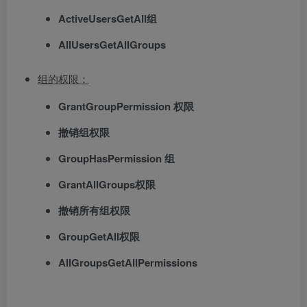
ActiveUsersGetAll组
AllUsersGetAllGroups
组的权限：
GrantGroupPermission 权限
撤销组权限
GroupHasPermission 组
GrantAllGroups权限
撤销所有组权限
GroupGetAll权限
AllGroupsGetAllPermissions