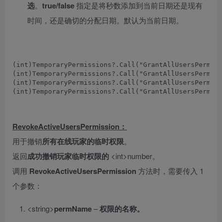
选
。
true/false
指定是将秒数添加到当前日期还是现有
时间，还是确切的分配日期。默认为当前日期。
(
int
)
TemporaryPermissions
?.
Call
(
"GrantAllUsersPermis
(
int
)
TemporaryPermissions
?.
Call
(
"GrantAllUsersPermis
(
int
)
TemporaryPermissions
?.
Call
(
"GrantAllUsersPermis
(
int
)
TemporaryPermissions
?.
Call
(
"GrantAllUsersPermis
RevokeActiveUsersPermission：
用于撤销
所有在线玩家
的临时权限
。
返回
成功撤销玩家临时权限的
<int>number。
调用
RevokeActiveUsersPermission
方法时，需要传入 1
个参数：
<string>
permName
–
权限的名称。