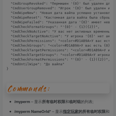
  "CmdGroupRevoked": "Пермишен '{0}' был удален для г
  "CmdUserGroupRemoved": "Игрок '{0}' был удален из г
  "CmdWipeNew": "Новая дата вайпа успешно установлена
  "CmdWipeReset": "Кастомная дата вайпа была сброшена
  "CmdWipeFailed": "Указанная дата '{0}' имеет неверн
  "CmdCheckFormatGroups": "'{0}' - {1}({2})",

  "CmdCheckNoActive": "У вас нет активных временных п
  "CmdCheckTargetNoActive": "У игрока '{0}' нет актив
  "CmdCheckPermissions": "
<color
=
#D1AB9A
>
У вас есть 
  "CmdCheckGroups": "
<color
=
#D1AB9A
>
У вас есть {0} в
  "CmdCheckTargetPermissions": "
<color
=
#D1AB9A
>
У игр
  "CmdCheckTargetGroups": "
<color
=
#D1AB9A
>
У игрока '
  "CmdCheckFormatPermissions": "'{0}' - {1}({2})",

  "CmdUntilWipe": "До вайпа"

}
/myperm
– 显示
所有临时权限
和
临时组
的列表;
/myperm
NameOrId*
– 显示
指定玩家
的所有临时权限
和