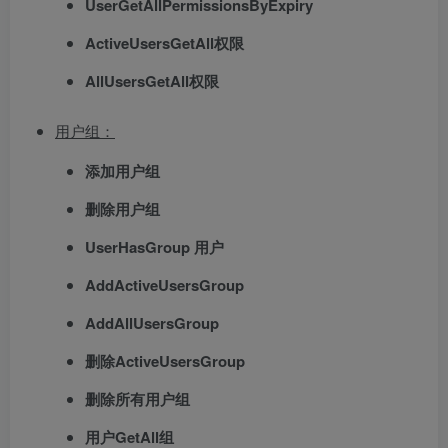
UserGetAllPermissionsByExpiry
ActiveUsersGetAll权限
AllUsersGetAll权限
用户组：
添加用户组
删除用户组
UserHasGroup 用户
AddActiveUsersGroup
AddAllUsersGroup
删除ActiveUsersGroup
删除所有用户组
用户GetAll组