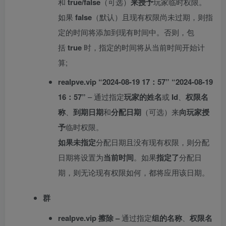
和
true/false
（可选）
来授予
玩家临时权限。
如果
false
（默认）且现有权限尚未过期，则指
定的时间将添加到现有时间中。否则，包
括
true
时，指定的时间将从当前时间开始计
算;
realpve.vip “2024-08-19 17：57” “2024-08-19
16：57”
– 通过指定
玩家的姓名
或
Id
、
权限名
称
、
到期日期
和
分配日期
（可选）来
向玩家授
予
临时权限。
如果未指定
分配日期且没有现有权限，则分配
日期将设置为
当前时间
。如果
指定了
分配日
期，则无论现有权限如何，都将应用该日期。
群
realpve.vip 擦除 –
通过指定
组的名称
、
权限名