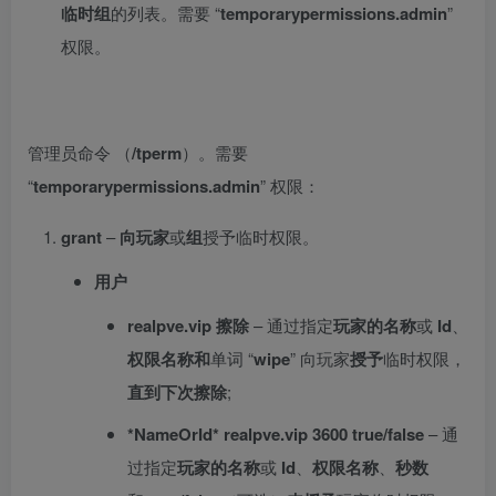
临时组
的列表。需要 “
temporarypermissions.admin
”
权限。
管理员命令 （
/tperm
）。需要
“
temporarypermissions.admin
” 权限：
grant
–
向
玩家
或
组
授予临时权限。
用户
realpve.vip 擦除
– 通过指定
玩家的名称
或
Id
、
权限名称和
单词 “
wipe
” 向玩家
授予
临时权限，
直到下次擦除
;
*NameOrId* realpve.vip 3600 true/false
– 通
过指定
玩家的名称
或
Id
、
权限名称
、
秒数