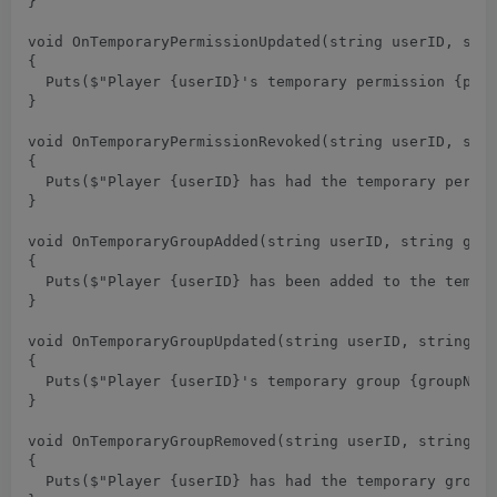
}
void
OnTemporaryPermissionUpdated
(
string userID
,
 str
{
Puts
(
$
"Player {userID}'s temporary permission {per
}
void
OnTemporaryPermissionRevoked
(
string userID
,
 str
{
Puts
(
$
"Player {userID} has had the temporary permi
}
void
OnTemporaryGroupAdded
(
string userID
,
 string gro
{
Puts
(
$
"Player {userID} has been added to the tempo
}
void
OnTemporaryGroupUpdated
(
string userID
,
 string g
{
Puts
(
$
"Player {userID}'s temporary group {groupNam
}
void
OnTemporaryGroupRemoved
(
string userID
,
 string g
{
Puts
(
$
"Player {userID} has had the temporary group