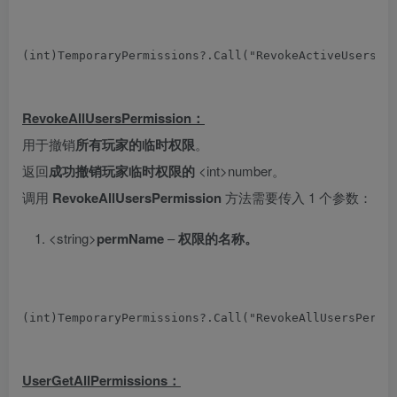
(
int
)
TemporaryPermissions
?.
Call
(
"RevokeActiveUsersPe
RevokeAllUsersPermission：
用于撤销
所有玩家
的临时权限
。
返回
成功撤销玩家临时权限的
<int>number。
调用
RevokeAllUsersPermission
方法需要传入 1 个参数：
<string>
permName
–
权限的名称。
(
int
)
TemporaryPermissions
?.
Call
(
"RevokeAllUsersPermi
UserGetAllPermissions：