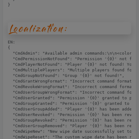
}
EN:

{

  "CmdAdmin": "Available admin commands:\n\n
<color
=
#
  "CmdPermissionNotFound": "Permission '{0}' not foun
  "CmdPlayerNotFound": "Player '{0}' not found! You m
  "CmdMultiplePlayers": "Multiple players found for '
  "CmdGroupNotFound": "Group '{0}' not found!",

  "CmdGrantWrongFormat": "Incorrect command format! E
  "CmdRevokeWrongFormat": "Incorrect command format! 
  "CmdUserGroupWrongFormat": "Incorrect command forma
  "CmdUserGranted": "Permission '{0}' granted to play
  "CmdGroupGranted": "Permission '{0}' granted to gro
  "CmdUserGroupAdded": "Player '{0}' has been added t
  "CmdUserRevoked": "Permission '{0}' has been revoke
  "CmdGroupRevoked": "Permission '{0}' has been revok
  "CmdUserGroupRemoved": "Player '{0}' has been remov
  "CmdWipeNew": "New wipe date successfully set to '{
  "CmdWipeReset": "The custom wipe date has been rese