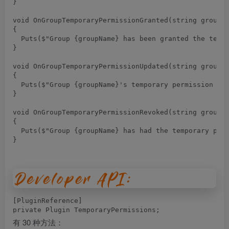
}
void
OnGroupTemporaryPermissionGranted
(
string groupN
{
Puts
(
$
"Group {groupName} has been granted the temp
}
void
OnGroupTemporaryPermissionUpdated
(
string groupN
{
Puts
(
$
"Group {groupName}'s temporary permission {p
}
void
OnGroupTemporaryPermissionRevoked
(
string groupN
{
Puts
(
$
"Group {groupName} has had the temporary per
}
[
PluginReference
]
private
Plugin
TemporaryPermissions
;
有 30 种方法：