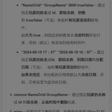
*NameOrId* *GroupName* 3600 true/false
– 通过
指定
玩家的姓名
或
Id
、
群组名称
、
秒数
和
true/false
（可选）来临时
将玩家添加到
群组
中。
如果
为 true
，则指定的秒数将从
当前时刻
开始计
算，否则（默认）将添加到现有时间中;
“2024-08-19 17：57” “2024-08-19 16：57”
– 通过
指定
玩家的姓名
或
Id
、
群组名称
、
到期日期
和
分配
日期
（可选），临时
将玩家添加到
群组中。
如果未指定
，则分配的日期将默认为
当前日期
，否
则，它将设置为提供的日期。
remove
NameOrId GroupName
– 通过指定
玩家的名称
或
Id
和
组名称
，
从临时组
中删除
玩家。
wipe
– 设置自定义擦除日期。如果您在使用 Wipe ID 时