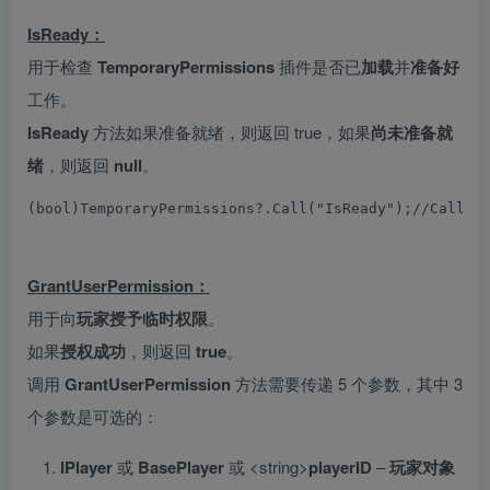
IsReady：
用于检查
TemporaryPermissions
插件是否已
加载
并
准备好
工作。
IsReady
方法如果准备就绪，则返回 true，如果
尚未准备就
绪
，则返回
null
。
(
bool
)
TemporaryPermissions
?.
Call
(
"IsReady"
);
//Callin
GrantUserPermission：
用于向
玩家
授予临时权限
。
如果
授权成功
，则返回
true
。
调用
GrantUserPermission
方法需要传递 5 个参数，其中 3
个参数是可选的：
IPlayer
或
BasePlayer
或 <string>
playerID
–
玩家对象