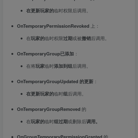
在更新
玩家的
临时权限后调用。
OnTemporaryPermissionRevoked
上：
在
玩家的
临时权限
过期
或被
撤销
后调用。
OnTemporaryGroup已添加
：
在将
玩家
临时
添加到组
后调用。
OnTemporaryGroupUpdated 的更新
：
在更新
玩家的
临时
组
后调用。
OnTemporaryGroupRemoved
的
在
玩家的
临时
组
过期
或删除后
调用。
OnGroupTemporaryPermissionGranted
的