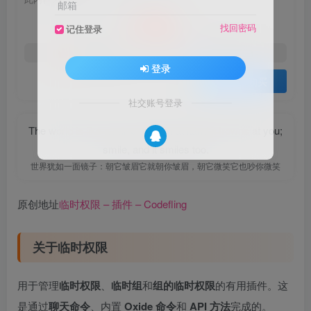
邮箱
10
找回密码
记住登录
积分
5
3
黄金会员
钻石会员
登录
登录购买
社交账号登录
The world is like a mirror: Frown at itand it frowns at you;
smile, and it smiles too.
世界犹如一面镜子：朝它皱眉它就朝你皱眉，朝它微笑它也吵你微笑
原创地址
临时权限 – 插件 – Codefling
关于临时权限
用于管理
临时权限
、
临时组
和
组的临时权限
的有用插件。这
是通过
聊天命令
、内置
Oxide 命令
和
API 方法
完成的。