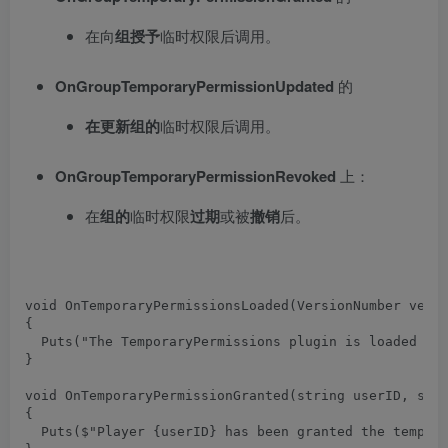
在向
组
授予
临时权限后调用。
OnGroupTemporaryPermissionUpdated
的
在更新
组的
临时权限后调用。
OnGroupTemporaryPermissionRevoked
上：
在
组的
临时权限
过期
或被
撤销
后。
void
OnTemporaryPermissionsLoaded
(
VersionNumber
 vers
{
Puts
(
"The TemporaryPermissions plugin is loaded an
}
void
OnTemporaryPermissionGranted
(
string userID
,
 str
{
Puts
(
$
"Player {userID} has been granted the tempor