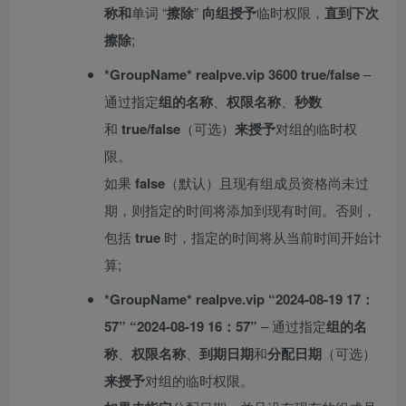
称和
单词 “
擦除
”
向组授予
临时权限，
直到下次
擦除
;
*GroupName* realpve.vip 3600 true/false
–
通过指定
组的名称
、
权限名称
、
秒数
和
true/false
（可选）
来授予
对组的临时权
限。
如果
false
（默认）且现有组成员资格尚未过
期，则指定的时间将添加到现有时间。否则，
包括
true
时，指定的时间将从当前时间开始计
算;
*GroupName* realpve.vip “2024-08-19 17：
57” “2024-08-19 16：57”
– 通过指定
组的名
称
、
权限名称
、
到期日期
和
分配日期
（可选）
来授予
对组的临时权限。