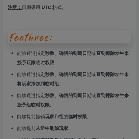
注意：
日期采用
UTC
格式。
能够通过指定
秒数
、
确切的到期日期
或
直到擦除发生来
授予玩家临时权限
;
能够通过指定
秒数
、
确切的到期日期
或
直到擦除
发生来
将玩家添加到临时组
;
能够通过指定
秒数
、
确切的到期日期
或
直到擦除发生来
授予组临时权限
;
能够提前撤销
玩家
和
组
的
临时权限
;
能够提前
从组中删除玩家
;