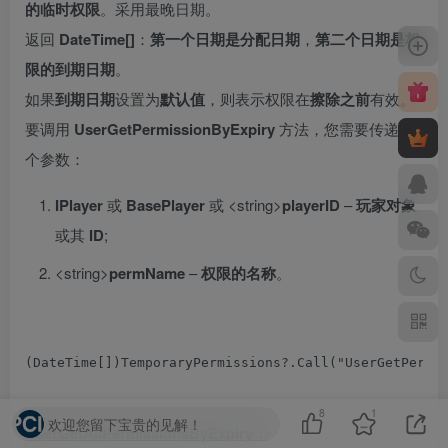
的临时权限
。采用最晚日期。
返回
DateTime[]
：
第一个日期是分配日期
，
第二个日期是权
限的到期日期
。
如果
到期日期
设置为
默认值
，则表示权限在
擦除之前
有效。
要调用
UserGetPermissionByExpiry
方法，您需要传递 2
个参数：
IPlayer
或
BasePlayer
或 <string>
playerID
–
玩家对象
或其
ID
;
<string>
permName
–
权限的名称
。
(
DateTime
[])
TemporaryPermissions
?.
Call
(
"UserGetPermi
8
1
欢迎您留下宝贵的见解！
UserGetAllPermissionsByExpiry：