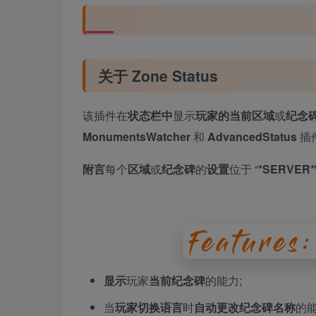
关于 Zone Status
该插件在
状态栏中
显示
玩家的当前区域
或
纪念
MonumentsWatcher
和
AdvancedStatus
插
附言
每个
区域
或
纪念碑
的
设置
位于 “
*SERVER*\
显示
玩家
当前纪念碑
的能力;
当
玩家切换语言
时
自动更改纪念碑名称
的能