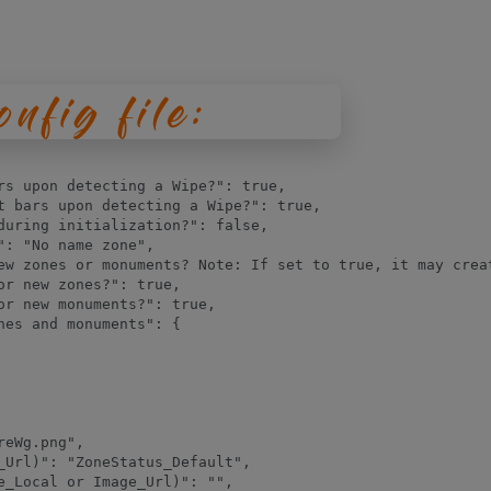
rs upon detecting a Wipe?": true,

t bars upon detecting a Wipe?": true,

during initialization?": false,

: "No name zone",

ew zones or monuments? Note: If set to true, it may creat
r new zones?": true,

r new monuments?": true,

es and monuments": {

eWg.png",

_Url)": "ZoneStatus_Default",

e_Local or Image_Url)": "",
