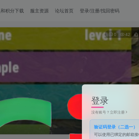
员和积分下载
服主资源
论坛首页
登录/注册/找回密码
0
42
登录
没有账号？立即注册
验证码登录（二选一）
可以使用已绑定的邮箱接