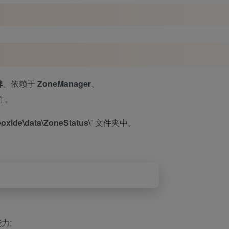
碑
。依赖于
ZoneManager
、
件。
oxide\data\ZoneStatus\
” 文件夹中。
力;