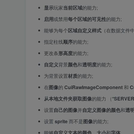
显示
玩家
当前区域
的能力;
启用
或禁用
每个区域的
可见性
的能力;
能够为每个
区域
自定义样式
（在数据文件中
指定柱线
顺序
的能力;
更改条
形高度
的能力;
自定义
背景
颜色
和
透明度
的能力;
为背景设置
材质
的能力;
在
图像
的
CuiRawImageComponent
和
C
从本地文件夹获取图像
的能力 （
*SERVER*
设置
自己的图像
并
自定义
图像
的颜色
和
透
设置
sprite
而不是
图像
的能力;
能够
自定义
文本
的颜色、
大小
和
字体
。