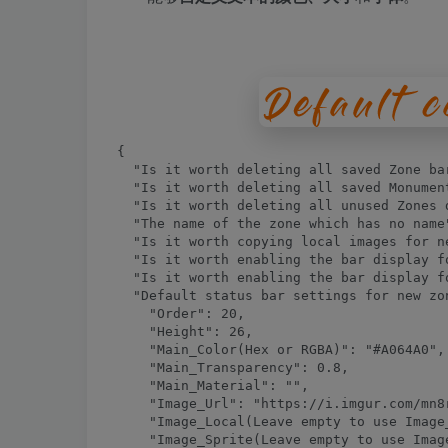
{

  "Is it worth deleting all saved Zone ba
  "Is it worth deleting all saved Monumen
  "Is it worth deleting all unused Zones 
  "The name of the zone which has no name"
  "Is it worth copying local images for n
  "Is it worth enabling the bar display fo
  "Is it worth enabling the bar display fo
  "Default status bar settings for new zon
    "Order": 20,

    "Height": 26,

    "Main_Color(Hex or RGBA)": "#A064A0",

    "Main_Transparency": 0.8,

    "Main_Material": "",

    "Image_Url": "https://i.imgur.com/mn8r
    "Image_Local(Leave empty to use Image
    "Image_Sprite(Leave empty to use Imag