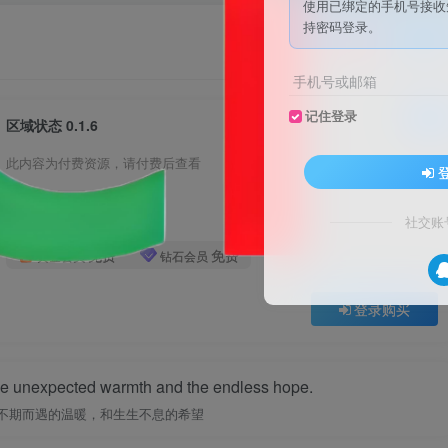
使用已绑定的手机号接收
持密码登录。
关注
私信
手机号或邮箱
记住登录
已售 1
区域状态 0.1.6
此内容为付费资源，请付费后查看
10
积分
社交账
免费
免费
黄金会员
钻石会员
登录购买
 the unexpected warmth and the endless hope.
不期而遇的温暖，和生生不息的希望