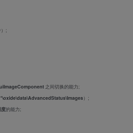
）;
uiImageComponent
之间切换的能力;
\oxide\data\AdvancedStatus\Images
）;
明度
的能力;