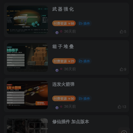
武 器 强 化
付费资源
88
插件
￥
36天前
5
箱 子 堆 叠
付费资源
25
插件
￥
36天前
9
连发火箭弹
付费资源
50
插件
￥
36天前
13
修仙插件 加点版本