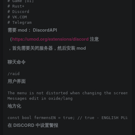
# Game [UI]

# Rust+

# Discord

# VK.COM

# Telegram
需要 mod： DiscordAPI
（
https://umod.org/extensions/discord
注意
，首先需要关闭服务器，然后安装 mod
聊天命令
/raid
用户界面
The menu is not distorted when changing the screen re
Messages edit in oxide/lang
地方化
const bool fermensEN = true; // true - ENGLISH PLUGI
在 DISCORD 中设置警报