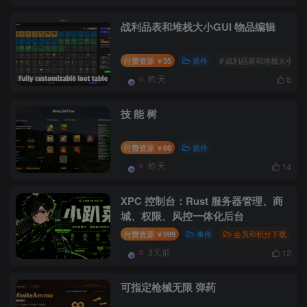
战利品表和堆栈大小GUI 物品编辑
付费资源
55
插件
# 战利品表和堆栈大小GUI
￥
昨天
8
技 能 树
付费资源
66
插件
￥
昨天
14
XPC 控制台：Rust 服务器管理、商
城、权限、风控一体化后台
付费资源
999
事件
会员和积分下载
￥
3天前
12
可指定枪械无限 弹药