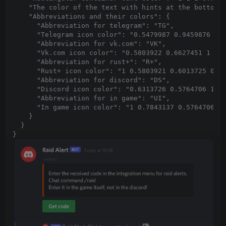
"The color of the text with hints at the bottom 
"Abbreviations and their colors"
:
{
"Abbreviation for telegram"
:
"TG"
,
"Telegram icon color"
:
"0.5479987 0.9459876 1 
"Abbreviation for vk.com"
:
"VK"
,
"Vk.com icon color"
:
"0.5803922 0.6627451 1 0.
"Abbreviation for rust+"
:
"R+"
,
"Rust+ icon color"
:
"1 0.5803921 0.6013725 0.4
"Abbreviation for discord"
:
"DS"
,
"Discord icon color"
:
"0.6313726 0.5764706 1 0
"Abbreviation for in game"
:
"UI"
,
"In game icon color"
:
"1 0.7843137 0.5764706 0
}
}
}