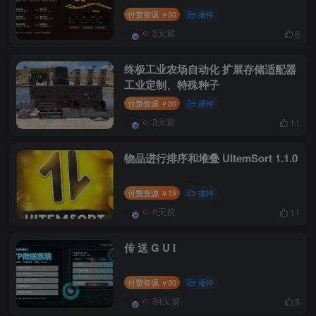
付费资源
30
插件
￥
3天前
6
终极工业农场自动化 扩展存储适配器
工业定制、特殊种子
付费资源
30
插件
￥
3天前
11
物品进行排序和堆叠 UItemSort 1.1.0
付费资源
19
插件
￥
8天前
11
传 送 G U I
付费资源
30
插件
￥
34天前
5