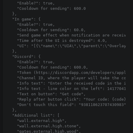
"Enable?"
:
true
,
"Cooldown for sending"
:
600.0
},
"In game"
:
{
"Enable?"
:
true
,
"Cooldown for sending"
:
60.0
,
"Send game effect when notification are received
"Time after the UI is destroyed"
:
4.0
,
"UI"
:
"[{\"name\":\"UIA\",\"parent\":\"Overlay\"
},
"Discord"
:
{
"Enable?"
:
true
,
"Cooldown for sending"
:
600.0
,
"Token (https://discordapp.com/developers/applic
"Channel ID, where the player will take the code
"Info text"
:
"Enter the received code in the int
"Info text - line color on the left"
:
14177041
,
"Text on button"
:
"Get code"
,
"Reply after button click"
:
"Your code: {code}"
,
"Don't touch this field"
:
"938118623707430983"
},
"Additional list"
:
[
"wall.external.high"
,
"wall.external.high.stone"
,
"gates.external.high.wood"
,