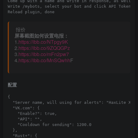
Come up with a name and write in response, as well as
Write /mybots, select your bot and click API Token, c
Reload plugin, done
报价
屏幕截图如何设置电报：
1.
https://ibb.co/NTpgy9K
2.
https://ibb.co/9ZQQGPz
3.
https://ibb.co/mFn2pw7
4.
https://ibb.co/MnSQwhh
F
配置
{
"Server name, will using for alerts"
:
"HaxLite X10
"VK.com"
:
{
"Enable?"
:
true
,
"API"
:
""
,
"Cooldown for sending"
:
1200.0
},
"Rust+"
:
{