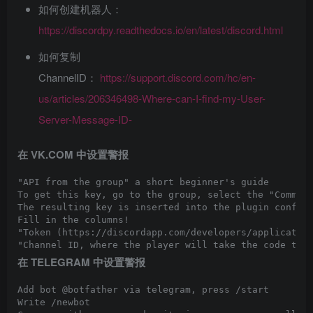
如何创建机器人：
https://discordpy.readthedocs.io/en/latest/discord.html
如何复制
ChannelID：
https://support.discord.com/hc/en-
us/articles/206346498-Where-can-I-find-my-User-
Server-Message-ID-
在 VK.COM 中设置警报
"API from the group" a short beginner's guide

To get this key, go to the group, select the "Communi
The resulting key is inserted into the plugin configu
Fill in the columns!

"Token (https://discordapp.com/developers/application
"Channel ID, where the player will take the code to 
在 TELEGRAM 中设置警报
Add bot @botfather via telegram, press /start

Write /newbot
