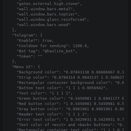
"gates.external.high.stone"
,
"wall.window.bars.metal"
,
"wall.window.bars.toptier"
,
"wall.window.glass.reinforced"
,
"wall.window.bars.wood"
],
"Telegram"
:
{
"Enable?"
:
true
,
"Cooldown for sending"
:
1200.0
,
"Bot tag"
:
"@haxlite_bot"
,
"Token"
:
""
},
"Menu UI"
:
{
"Background color"
:
"0.07843138 0.06666667 0.109
"Strip color"
:
"0.8784314 0.9843137 1 0.5686275"
"Rectangular container background color"
:
"0.890
"Button text color"
:
"1 1 1 0.9056942"
,
"Text color"
:
"1 1 1 1"
,
"Green button color"
:
"0.5450981 1 0.6941177 0.5
"Red button color"
:
"1 0.5450981 0.5450981 0.509
"Gray button color"
:
"0.8901961 0.8901961 0.8901
"Header text color"
:
"1 1 1 1"
,
"Error text color"
:
"1 0.5429931 0.5429931 0.787
"Text color of <exit> and <back> buttons"
:
"0.59
"Rectangular container text color"
:
"1 1 1 0.784