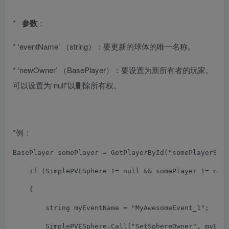
*
参数
：
* ‘eventName’ （string）：要更新的球体的唯一名称。
* ‘newOwner’ （BasePlayer）：要设置为新所有者的玩家。
可以设置为“null”以删除所有权。
*例：
BasePlayer
 somePlayer 
=
GetPlayerById
(
"somePlayerSte
if
(
SimplePVESphere
!=
 null 
&&
 somePlayer 
!=
 nul
{
        string myEventName 
=
"MyAwesomeEvent_1"
;
SimplePVESphere
.
Call
(
"SetSphereOwner"
,
 myEve