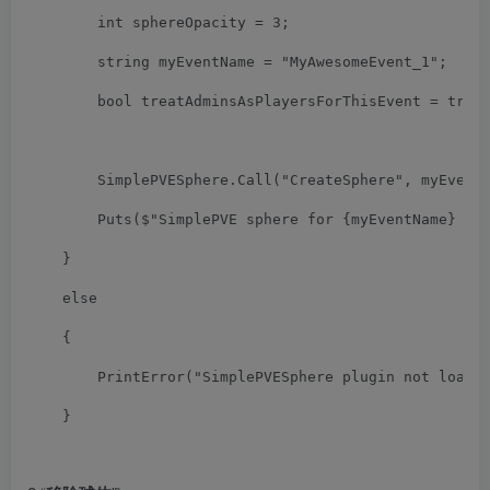
int
 sphereOpacity 
=
3
;
        string myEventName 
=
"MyAwesomeEvent_1"
;
bool
 treatAdminsAsPlayersForThisEvent 
=
true
SimplePVESphere
.
Call
(
"CreateSphere"
,
 myEvent
Puts
(
$
"SimplePVE sphere for {myEventName} cr
}
else
{
PrintError
(
"SimplePVESphere plugin not loade
}