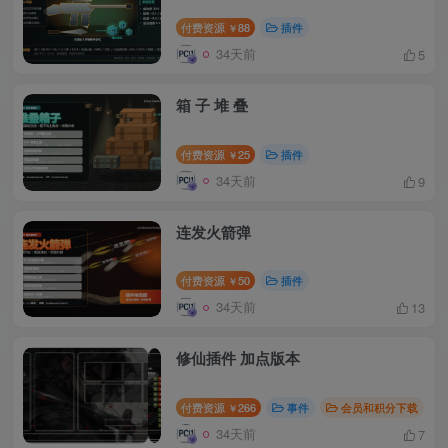
付费资源
88
插件
￥
34天前
5
箱 子 堆 叠
付费资源
25
插件
￥
34天前
9
连发火箭弹
付费资源
50
插件
￥
34天前
13
修仙插件 加点版本
付费资源
266
事件
会员和积分下载
￥
34天前
7