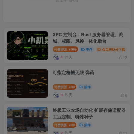
XPC 控制台：Rust 服务器管理、商
城、权限、风控一体化后台
付费资源
999
事件
会员和积分下载
￥
昨天
12
可指定枪械无限 弹药
付费资源
30
插件
￥
昨天
6
终极工业农场自动化 扩展存储适配器
工业定制、特殊种子
付费资源
30
插件
￥
昨天
11