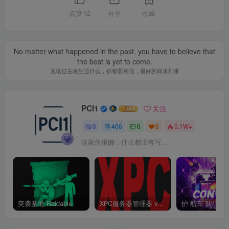
点赞
12
分享
收藏
No matter what happened in the past, you have to believe that
the best is yet to come.
无论过去发生过什么，你都要相信，最好的尚未到来
PCI1
关注
0
406
6
6
5.1W+
这家伙很懒，什么都没有写...
突袭基地 Raidable
XPC服务器管理器 v3.6.6.6 终结版 Rust 一键开服工具
护 航车 队