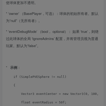
使球体更加不透明。
* ‘owner’ （BasePlayer，可选）：球体的初始所有者。默认
为“null”（无所有者）。
* ‘eventDebugMode’ （bool， optional）： 如果 ‘true’，则绕
过此球体的全局 ‘IgnoreAdmins’ 配置，并将管理员视为普通
玩家。默认为“false”。
*
示例
：
if
(
SimplePVESphere
!=
 null
)
{
Vector3
 eventCenter 
=
new
Vector3
(
0
,
100
,
0
)
float
 eventRadius 
=
50f
;