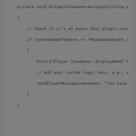
private
void
OnSimplePveOwnerAssigned
(
string eve
{
// Check if it's an event this plugin cares 
if
(
eventNameOfSphere 
==
"MyAwesomeEvent_1"
)
{
Puts
(
$
"Player {newOwner.displayName} has
// Add your custom logic here, e.g., ann
SendPlayerMessage
(
newOwner
,
"You have co
}
}