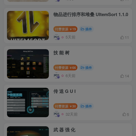
物品进行排序和堆叠 UItemSort 1.1.0
付费资源
19
插件
￥
5天前
11
技 能 树
付费资源
66
插件
￥
6天前
14
传 送 G U I
付费资源
30
插件
￥
32天前
5
武 器 强 化