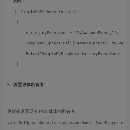
*
示例
：
if
(
SimplePVESphere
!=
 null
)
{
        string myEventName 
=
"MyAwesomeEvent_1"
;
SimplePVESphere
.
Call
(
"RemoveSphere"
,
 myEvent
Puts
(
$
"SimplePVE sphere for {myEventName} re
}
3. “
设置球体所有者
`
更新或设置现有 PVE 球体的所有者。
void
SetSphereOwner
(
string eventName
,
BasePlayer
 new