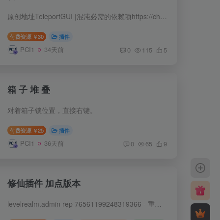
原创地址TeleportGUI |混沌必需的依赖项https://chaoscode.io/resources/chaos.321/此插件需要 Chaos 扩展 -> https://chaoscode.io/resources/chaos.321/传送图形界内容• 特点• TP 权...
付费资源
30
插件
￥
PCI1
34天前
0
115
5
箱 子 堆 叠
对着箱子锁位置，直接右键。
付费资源
25
插件
￥
PCI1
36天前
0
65
9
修仙插件 加点版本
levelrealm.admin rep 76561199248319366 - 重置玩家属性点levelrealm.admin uplv 76561199248319366 1 - 给玩家1升级levelrealm.admin qclv 76561199248319366 - 把玩家恢复到初始等级levelrea...