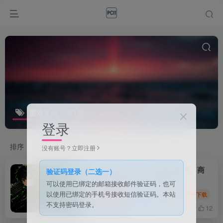
游戏支付
共1篇
登录
排序
更新
浏览
点赞
评论
没有账号？立即注册
XPC 控制台：Rust 服务器管理、商
验证码登录（二选一）
城、权限、风控一体化后台
可以使用已绑定的邮箱接收邮件验证码，也可
以使用已绑定的手机号接收短信验证码。本站
付费资源
999
事件
会员和积分下载
￥
不支持密码登录。
4天前
12