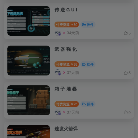
传 送 G U I
付费资源
30
插件
￥
34天前
5
武 器 强 化
付费资源
88
插件
￥
37天前
5
箱 子 堆 叠
付费资源
25
插件
￥
37天前
9
连发火箭弹