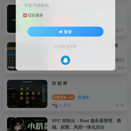
手机号或邮箱
突袭基地 Raidable
记住登录
付费资源
50
事件
￥
前天
11
登录
战利品表和堆栈大小GUI 物品编辑
社交账号登录
付费资源
55
插件
# 战利品表和堆栈大小GU
￥
前天
8
技 能 树
付费资源
66
插件
￥
前天
14
XPC 控制台：Rust 服务器管理、商
城、权限、风控一体化后台