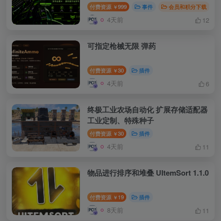
付费资源
999
事件
会员和积分下载
￥
4天前
12
可指定枪械无限 弹药
付费资源
30
插件
￥
4天前
6
终极工业农场自动化 扩展存储适配器
工业定制、特殊种子
付费资源
30
插件
￥
4天前
11
物品进行排序和堆叠 UItemSort 1.1.0
付费资源
19
插件
￥
8天前
11