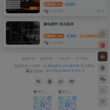
付费资源
50
插件
￥
37天前
13
修仙插件 加点版本
付费资源
266
事件
会员和积分下载
￥
37天前
7
友链申请
免责声明
广告合作
关于我们
版权所有 © 2025 · 由
腐蚀插件-pci1插件网
强力驱动 ·
琼ICP备2024047614号-3