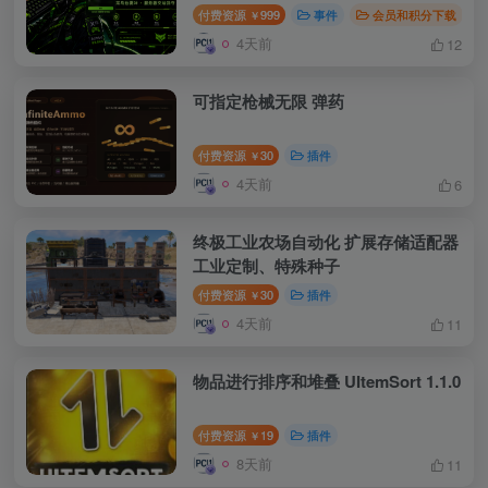
付费资源
999
事件
会员和积分下载
￥
4天前
12
可指定枪械无限 弹药
付费资源
30
插件
￥
4天前
6
终极工业农场自动化 扩展存储适配器
工业定制、特殊种子
付费资源
30
插件
￥
4天前
11
物品进行排序和堆叠 UItemSort 1.1.0
付费资源
19
插件
￥
8天前
11