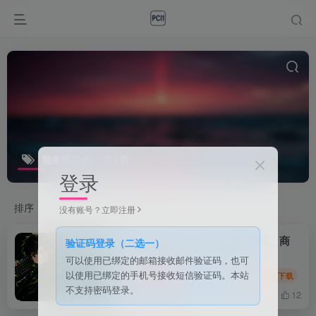
服务器后台
共1篇
登录
排序
更新
浏览
点赞
评论
没有账号？立即注册
XPC 控制台：Rust 服务器管理、商
验证码登录（二选一）
城、权限、风控一体化后台
可以使用已绑定的邮箱接收邮件验证码，也可
以使用已绑定的手机号接收短信验证码。本站
付费资源
999
事件
会员和积分下载
￥
不支持密码登录。
4天前
12