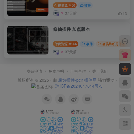
付费资源
50
插件
￥
37天前
13
修仙插件 加点版本
付费资源
266
事件
会员和积分下载
￥
37天前
7
友链申请
免责声明
广告合作
关于我们
版权所有 © 2025 · 由
腐蚀插件-pci1插件网
强力驱动 ·
琼ICP备2024047614号-3