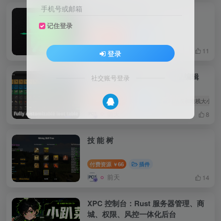
手机号或邮箱
突袭基地 Raidable
记住登录
付费资源
50
事件
￥
前天
11
登录
战利品表和堆栈大小GUI 物品编辑
社交账号登录
付费资源
55
插件
# 战利品表和堆栈大小GU
￥
前天
8
技 能 树
付费资源
66
插件
￥
前天
14
XPC 控制台：Rust 服务器管理、商
城、权限、风控一体化后台