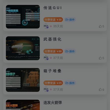
传 送 G U I
付费资源
30
插件
￥
35天前
5
武 器 强 化
付费资源
88
插件
￥
37天前
5
箱 子 堆 叠
付费资源
25
插件
￥
37天前
9
连发火箭弹