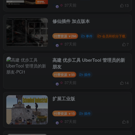
37天前
13
修仙插件 加点版本
付费资源
266
事件
会员和积分下载
￥
37天前
7
高建 优步工具 UberTool 管理员的新
朋友
付费资源
55
插件
￥
37天前
14
扩展工业版
付费资源
15
插件
￥
37天前
8