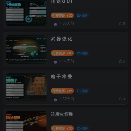
传 送 G U I
付费资源
30
插件
￥
35天前
5
武 器 强 化
付费资源
88
插件
￥
37天前
5
箱 子 堆 叠
付费资源
25
插件
￥
37天前
9
连发火箭弹
付费资源
50
插件
￥