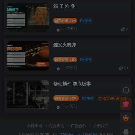
箱 子 堆 叠
付费资源
25
插件
￥
37天前
9
连发火箭弹
付费资源
50
插件
￥
37天前
13
修仙插件 加点版本
付费资源
266
事件
会员和积分下载
￥
37天前
7
友链申请
免责声明
广告合作
关于我们
版权所有 © 2025 · 由
腐蚀插件-pci1插件网
强力驱动 ·