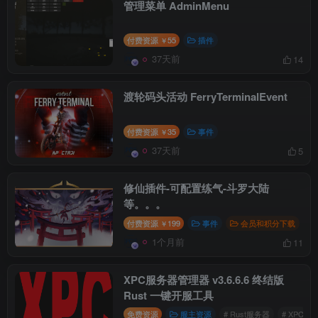
管理菜单 AdminMenu
付费资源
55
插件
￥
37天前
14
渡轮码头活动 FerryTerminalEvent
付费资源
35
事件
￥
37天前
5
修仙插件-可配置练气-斗罗大陆
等。。。
付费资源
199
事件
会员和积分下载
￥
1个月前
11
XPC服务器管理器 v3.6.6.6 终结版
Rust 一键开服工具
免费资源
服主资源
# Rust服务器
# XPC