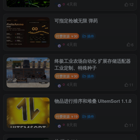
4天前
12
可指定枪械无限 弹药
付费资源
30
插件
￥
4天前
6
终极工业农场自动化 扩展存储适配器
工业定制、特殊种子
付费资源
30
插件
￥
4天前
11
物品进行排序和堆叠 UItemSort 1.1.0
付费资源
19
插件
￥
8天前
11