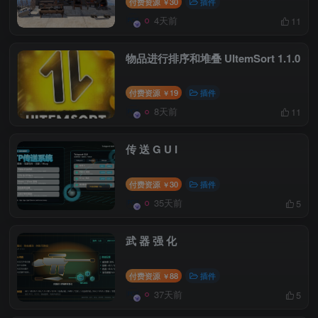
付费资源
30
插件
￥
4天前
11
物品进行排序和堆叠 UItemSort 1.1.0
付费资源
19
插件
￥
8天前
11
传 送 G U I
付费资源
30
插件
￥
35天前
5
武 器 强 化
付费资源
88
插件
￥
37天前
5