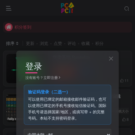
积分下载区免费
积分签到
积分下载区免费
排序
更新
浏览
点赞
评论
收藏
积分
突袭基地 Raidable
登录
付费资源
50
事件
￥
没有账号？立即注册
前天
11
验证码登录（二选一）
战利品表和堆栈大小GUI 物品编辑
可以使用已绑定的邮箱接收邮件验证码，也可
以使用已绑定的手机号接收短信验证码。国际
付费资源
55
插件
# 战利品表和堆栈大小GUI
手机号请选择国家/地区，或填写带 + 的完整
￥
号码。本站不支持密码登录。
前天
8
技 能 树