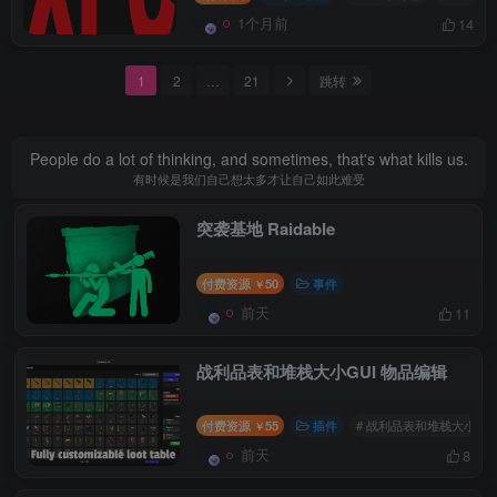
1个月前
14
1
2
…
21
跳转
People do a lot of thinking, and sometimes, that's what kills us.
有时候是我们自己想太多才让自己如此难受
突袭基地 Raidable
付费资源
50
事件
￥
前天
11
战利品表和堆栈大小GUI 物品编辑
付费资源
55
插件
# 战利品表和堆栈大小GU
￥
前天
8