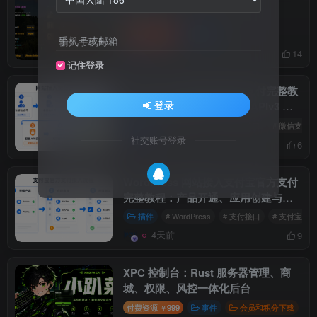
付费资源
66
插件
￥
手机号或邮箱
前天
14
记住登录
WordPress 网站接入微信支付完整教
登录
程：公众号认证、商户号、APIv3 密
钥与支付回调
插件
# WordPress
# 支付接口
# 微信支付
社交账号登录
4天前
6
WordPress 网站接入支付宝官方支付
完整教程：产品开通、应用创建与
RSA2 密钥配置
插件
# WordPress
# 支付接口
# 支付宝
4天前
9
XPC 控制台：Rust 服务器管理、商
城、权限、风控一体化后台
付费资源
999
事件
会员和积分下载
￥