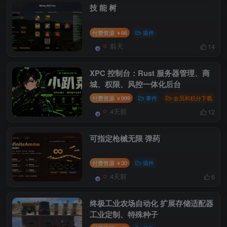
技 能 树
付费资源
66
插件
￥
前天
14
XPC 控制台：Rust 服务器管理、商
城、权限、风控一体化后台
付费资源
999
事件
会员和积分下载
￥
4天前
12
可指定枪械无限 弹药
付费资源
30
插件
￥
4天前
6
终极工业农场自动化 扩展存储适配器
工业定制、特殊种子