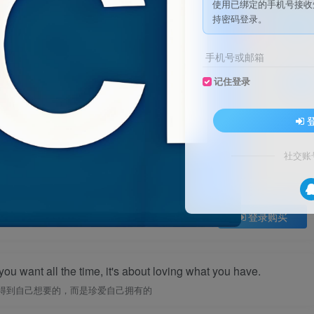
使用已绑定的手机号接收
持密码登录。
关注
私信
手机号或邮箱
记住登录
已售 2
熔炼控制器 1.5.15
此内容为付费资源，请付费后查看
10
积分
社交账
免费
免费
黄金会员
钻石会员
登录购买
ou want all the time, it's about loving what you have.
得到自己想要的，而是珍爱自己拥有的