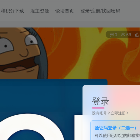
员和积分下载
服主资源
论坛首页
登录/注册/找回密码
0
69
登录
没有账号？立即注册
验证码登录（二选一）
可以使用已绑定的邮箱接