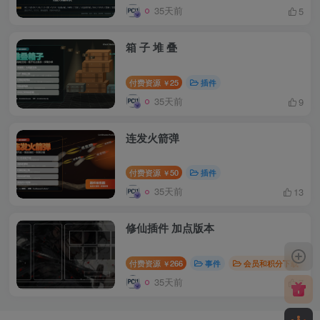
35天前
5
箱 子 堆 叠
付费资源
25
插件
￥
35天前
9
连发火箭弹
付费资源
50
插件
￥
35天前
13
修仙插件 加点版本
付费资源
266
事件
会员和积分下载
￥
35天前
7