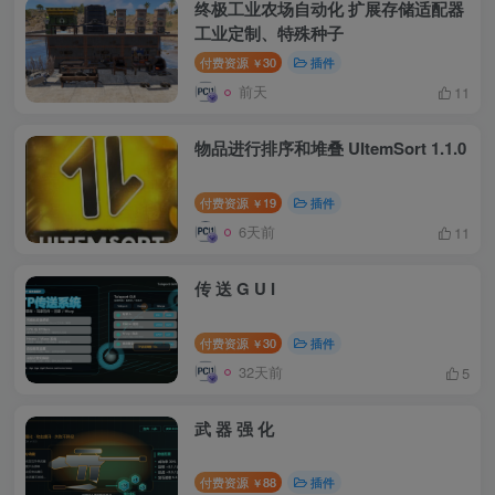
终极工业农场自动化 扩展存储适配器
工业定制、特殊种子
付费资源
30
插件
￥
前天
11
物品进行排序和堆叠 UItemSort 1.1.0
付费资源
19
插件
￥
6天前
11
传 送 G U I
付费资源
30
插件
￥
32天前
5
武 器 强 化
付费资源
88
插件
￥