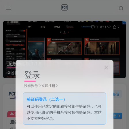
0
152
7
服务器面板 1.1.9
登录
首页
会员和积分下载
正文
没有账号？立即注册
PCI1
关注
私信
1个月前发布
验证码登录（二选一）
可以使用已绑定的邮箱接收邮件验证码，也可
以使用已绑定的手机号接收短信验证码。本站
付费资源
已售 9
不支持密码登录。
服务器面板 1.1.9
此内容为付费资源，请付费后查看