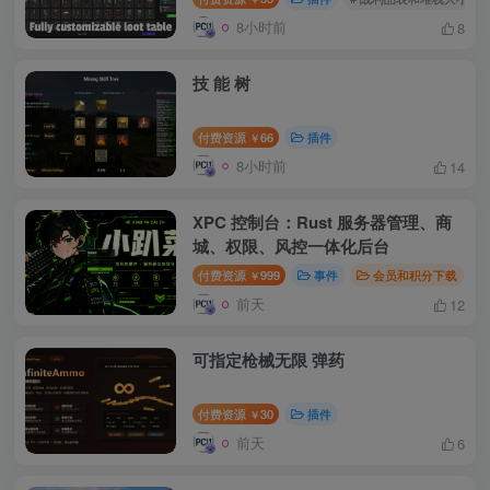
8小时前
8
技 能 树
付费资源
66
插件
￥
8小时前
14
XPC 控制台：Rust 服务器管理、商
城、权限、风控一体化后台
付费资源
999
事件
会员和积分下载
￥
前天
12
可指定枪械无限 弹药
付费资源
30
插件
￥
前天
6