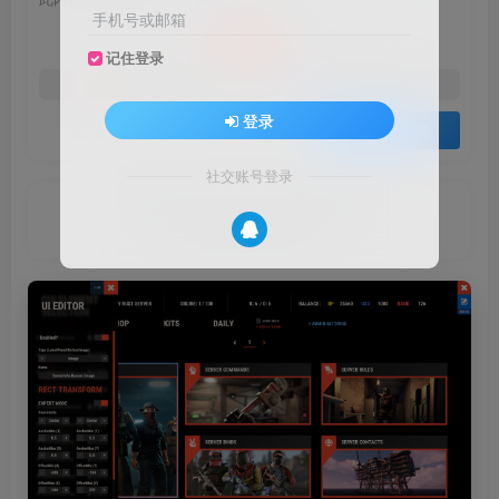
10
手机号或邮箱
积分
记住登录
免费
免费
黄金会员
钻石会员
登录
登录购买
社交账号登录
May you live like a child forever.
愿你永远活的像个孩子