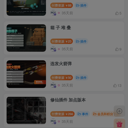
付费资源
88
插件
￥
35天前
5
箱 子 堆 叠
付费资源
25
插件
￥
35天前
9
连发火箭弹
付费资源
50
插件
￥
35天前
13
修仙插件 加点版本
付费资源
266
事件
会员和积分下载
￥
35天前
7