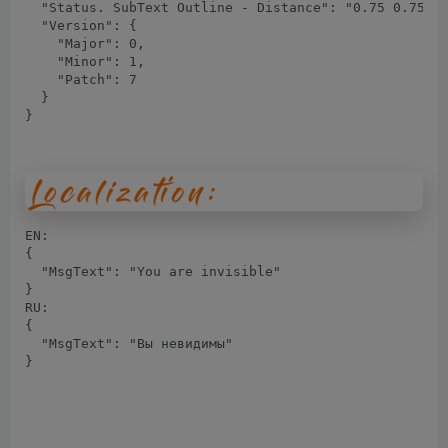
  "Status. SubText Outline - Distance": "0.75 0.75",

  "Version": {

    "Major": 0,

    "Minor": 1,

    "Patch": 7

  }

}
EN:

{

  "MsgText": "You are invisible"

}

RU:

{

  "MsgText": "Вы невидимы"

}