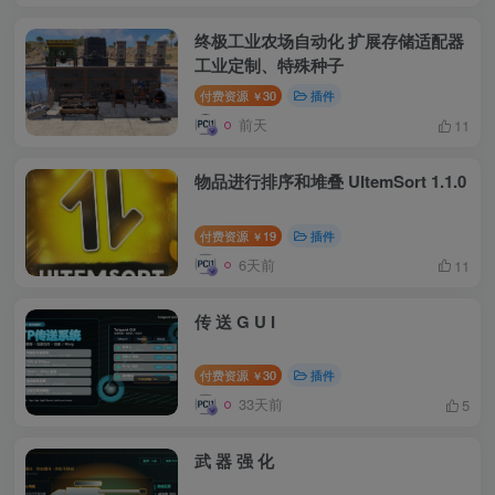
终极工业农场自动化 扩展存储适配器
工业定制、特殊种子
付费资源
30
插件
￥
前天
11
物品进行排序和堆叠 UItemSort 1.1.0
付费资源
19
插件
￥
6天前
11
传 送 G U I
付费资源
30
插件
￥
33天前
5
武 器 强 化