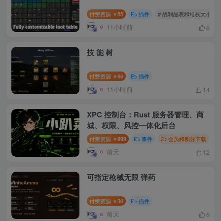
付费资源
55
插件
# 战利品表和堆栈大小GUI
￥
11小时前
8
技 能 树
付费资源
66
插件
￥
11小时前
14
XPC 控制台：Rust 服务器管理、商
城、权限、风控一体化后台
付费资源
999
事件
会员和积分下载
￥
前天
12
可指定枪械无限 弹药
付费资源
30
插件
￥
前天
6