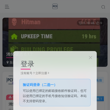
0
48
9
消失-状态 0.1.7
登录
首页
会员和积分下载
正文
没有账号？立即注册
PCI1
关注
私信
1个月前发布
验证码登录（二选一）
可以使用已绑定的邮箱接收邮件验证码，也可
以使用已绑定的手机号接收短信验证码。本站
付费资源
已售 1
不支持密码登录。
消失-状态 0.1.7
此内容为付费资源，请付费后查看