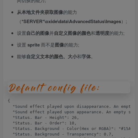
间切换的能力;
从本地文件夹获取图像
的能力
（
*SERVER*\oxide\data\AdvancedStatus\Images
）;
设置
自己的图像
并
自定义
图像
的颜色
和
透明度
的能力;
设置
sprite
而不是
图像
的能力;
能够
自定义
文本
的颜色、
大小
和
字体
。
{

  "Sound effect played upon disappearance. An empty s
  "Sound effect played upon appearance. An empty stri
  "Status. Bar - Height": 26,

  "Status. Bar - Order": 10,

  "Status. Background - Color(Hex or RGBA)": "#15AC9D
  "Status. Background - Transparency": 0.7,
