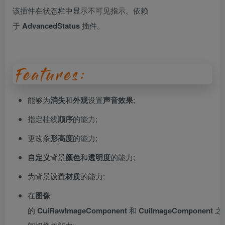
该插件在状态栏中显示不可见指示。依赖
于
AdvancedStatus
插件。
能够为
消失
和
外观
设置
声音效果
;
指定柱线
顺序
的能力;
更改条
形高度
的能力;
自定义
背景
颜色
和
透明度
的能力;
为背景设置
材质
的能力;
在
图像
的
CuiRawImageComponent
和
CuiImageComponent
之