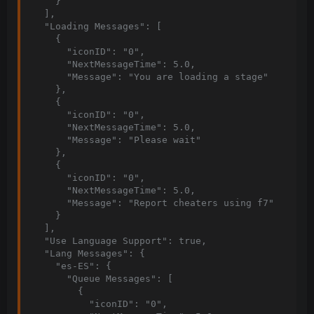
    }

  ],

  "Loading Messages": [

    {

      "iconID": "0",

      "NextMessageTime": 5.0,

      "Message": "You are loading a stage"

    },

    {

      "iconID": "0",

      "NextMessageTime": 5.0,

      "Message": "Please wait"

    },

    {

      "iconID": "0",

      "NextMessageTime": 5.0,

      "Message": "Report cheaters using f7"

    }

  ],

  "Use Language Support": true,

  "Lang Messages": {

    "es-ES": {

      "Queue Messages": [

        {

          "iconID": "0",
