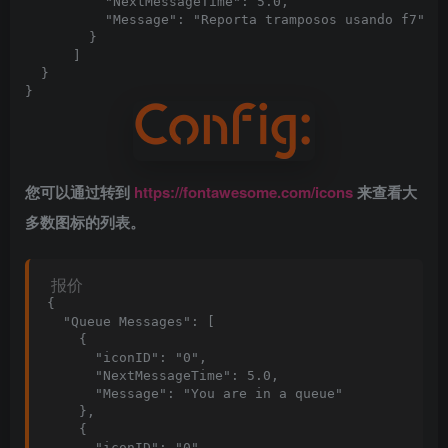
          "NextMessageTime": 5.0,

          "Message": "Reporta tramposos usando f7"

        }

      ]

  }

}
您可以通过转到
https://fontawesome.com/icons
来查看大
多数图标的列表。
报价
{

  "Queue Messages": [

    {

      "iconID": "0",

      "NextMessageTime": 5.0,

      "Message": "You are in a queue"

    },

    {

      "iconID": "0",
