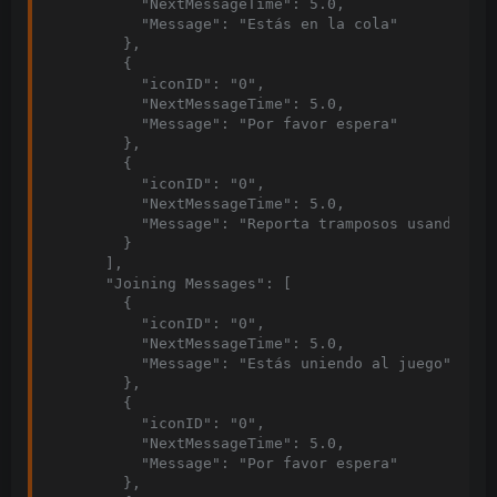
          "NextMessageTime": 5.0,

          "Message": "Estás en la cola"

        },

        {

          "iconID": "0",

          "NextMessageTime": 5.0,

          "Message": "Por favor espera"

        },

        {

          "iconID": "0",

          "NextMessageTime": 5.0,

          "Message": "Reporta tramposos usando f7"

        }

      ],

      "Joining Messages": [

        {

          "iconID": "0",

          "NextMessageTime": 5.0,

          "Message": "Estás uniendo al juego"

        },

        {

          "iconID": "0",

          "NextMessageTime": 5.0,

          "Message": "Por favor espera"

        },
