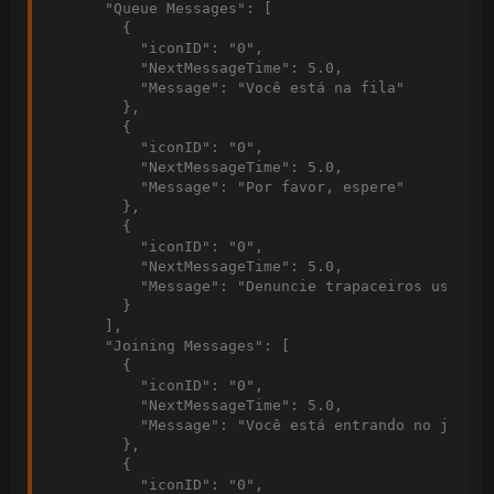
      "Queue Messages": [

        {

          "iconID": "0",

          "NextMessageTime": 5.0,

          "Message": "Você está na fila"

        },

        {

          "iconID": "0",

          "NextMessageTime": 5.0,

          "Message": "Por favor, espere"

        },

        {

          "iconID": "0",

          "NextMessageTime": 5.0,

          "Message": "Denuncie trapaceiros usando f
        }

      ],

      "Joining Messages": [

        {

          "iconID": "0",

          "NextMessageTime": 5.0,

          "Message": "Você está entrando no jogo"

        },

        {

          "iconID": "0",
