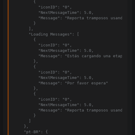
        {

          "iconID": "0",

          "NextMessageTime": 5.0,

          "Message": "Reporta tramposos usando f7"

        }

      ],

      "Loading Messages": [

        {

          "iconID": "0",

          "NextMessageTime": 5.0,

          "Message": "Estás cargando una etapa"

        },

        {

          "iconID": "0",

          "NextMessageTime": 5.0,

          "Message": "Por favor espera"

        },

        {

          "iconID": "0",

          "NextMessageTime": 5.0,

          "Message": "Reporta tramposos usando f7"

        }

      ]

    },

    "pt-BR": {
