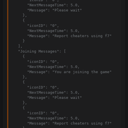
      "NextMessageTime": 5.0,

      "Message": "Please wait"

    },

    {

      "iconID": "0",

      "NextMessageTime": 5.0,

      "Message": "Report cheaters using f7"

    }

  ],

  "Joining Messages": [

    {

      "iconID": "0",

      "NextMessageTime": 5.0,

      "Message": "You are joining the game"

    },

    {

      "iconID": "0",

      "NextMessageTime": 5.0,

      "Message": "Please wait"

    },

    {

      "iconID": "0",

      "NextMessageTime": 5.0,

      "Message": "Report cheaters using f7"
