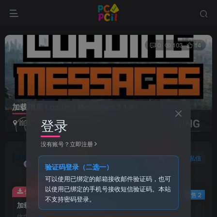
0
103
14
加载消息 Loading Messages 1.1.2
登录
首页
插件
正文
没有账号？立即注册
PCI1
关注
私信
1个月前发布
验证码登录（二选一）
可以使用已绑定的邮箱接收邮件验证码，也可
以使用已绑定的手机号接收短信验证码。本站
付费资源
已售 2
不支持密码登录。
加载消息 Loading Messages 1.1.2
此内容为付费资源，请付费后查看