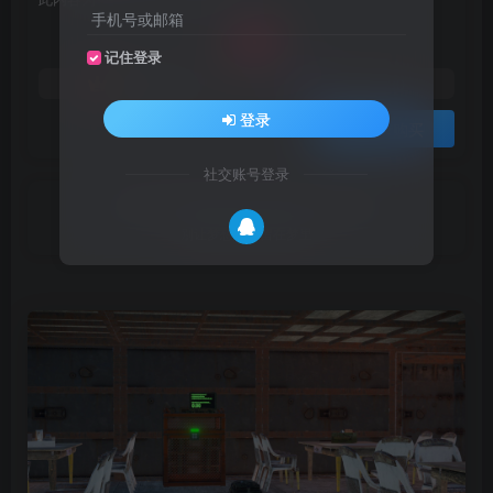
50
手机号或邮箱
￥
记住登录
35
30
黄金会员
￥
钻石会员
￥
登录
登录购买
社交账号登录
Do not let dream just be your dream.
别让梦想只停留在梦里