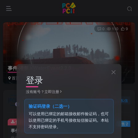
0
110
9
事件-潜艇⚔️WaterEvent2.2.0
登录
首页
事件
正文
没有账号？立即注册
PCI1
关注
私信
1个月前发布
验证码登录（二选一）
可以使用已绑定的邮箱接收邮件验证码，也可
以使用已绑定的手机号接收短信验证码。本站
付费资源
已售 2
不支持密码登录。
事件-潜艇⚔️WaterEvent2.2.0
此内容为付费资源，请付费后查看