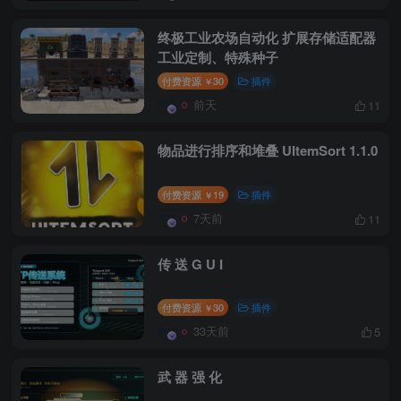
终极工业农场自动化 扩展存储适配器
工业定制、特殊种子
付费资源
30
插件
￥
前天
11
物品进行排序和堆叠 UItemSort 1.1.0
付费资源
19
插件
￥
7天前
11
传 送 G U I
付费资源
30
插件
￥
33天前
5
武 器 强 化