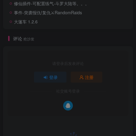
修仙插件-可配置练气-斗罗大陆等。。。
事件-突袭报仇!复仇⚔️RandomRaids
大篷车 1.2.6
评论
抢沙发
请登录后发表评论
登录
注册
社交账号登录