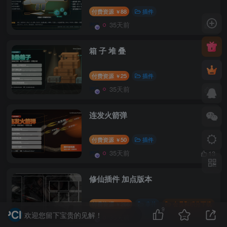
付费资源
88
插件
￥
35天前
5
箱 子 堆 叠
付费资源
25
插件
￥
35天前
9
连发火箭弹
付费资源
50
插件
￥
35天前
13
修仙插件 加点版本
付费资源
266
事件
会员和积分下载
￥
9
欢迎您留下宝贵的见解！
35天前
7