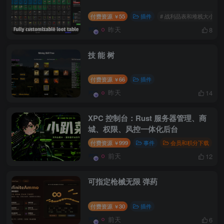
付费资源
55
插件
# 战利品表和堆栈大小GUI
￥
昨天
8
技 能 树
付费资源
66
插件
￥
昨天
14
XPC 控制台：Rust 服务器管理、商
城、权限、风控一体化后台
付费资源
999
事件
会员和积分下载
￥
前天
12
可指定枪械无限 弹药
付费资源
30
插件
￥
前天
6