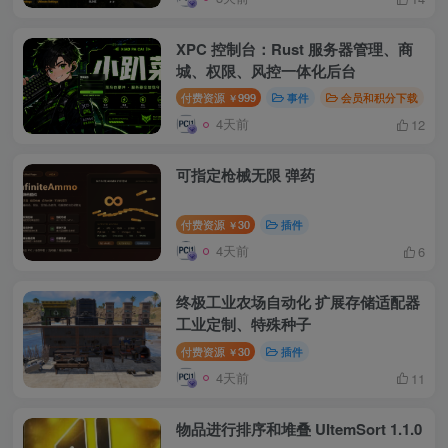
XPC 控制台：Rust 服务器管理、商
城、权限、风控一体化后台
付费资源
999
事件
会员和积分下载
￥
4天前
12
可指定枪械无限 弹药
付费资源
30
插件
￥
4天前
6
终极工业农场自动化 扩展存储适配器
工业定制、特殊种子
付费资源
30
插件
￥
4天前
11
物品进行排序和堆叠 UItemSort 1.1.0