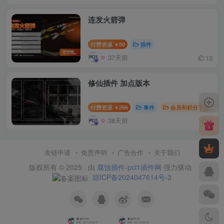
连发火箭弹
付费资源
50
插件
￥
37天前
13
修仙插件 加点版本
付费资源
266
事件
会员和积分下载
￥
38天前
7
友链申请
免责声明
广告合作
关于我们
版权所有 © 2025 · 由
腐蚀插件-pci1插件网
强力驱动 ·
琼ICP备2024047614号-3