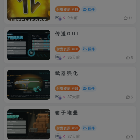
付费资源
19
插件
￥
9天前
11
传 送 G U I
付费资源
30
插件
￥
35天前
5
武 器 强 化
付费资源
88
插件
￥
37天前
5
箱 子 堆 叠
付费资源
25
插件
￥
37天前
9