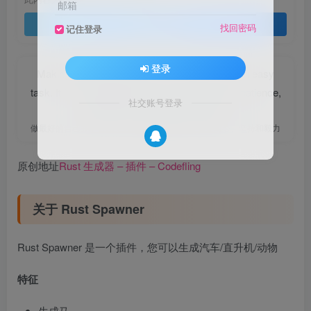
邮箱
登录查看
找回密码
记住登录
登录
Making the absolute best of ourselves is not an easy
task. It is a pleasurable pursuit...but it requires patience,
社交账号登录
persistence, and perseverance.
做最好的自己并不容易，这是很美好的愿望，需要耐心、坚持和毅力
原创地址
Rust 生成器 – 插件 – Codefling
关于 Rust Spawner
Rust Spawner 是一个插件，您可以生成汽车/直升机/动物
特征
生成马