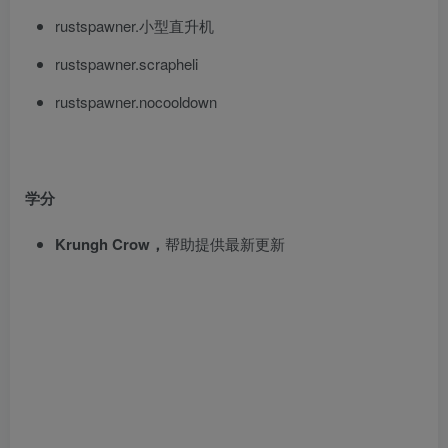
rustspawner.小型直升机
rustspawner.scrapheli
rustspawner.nocooldown
学分
Krungh Crow，
帮助提供最新更新