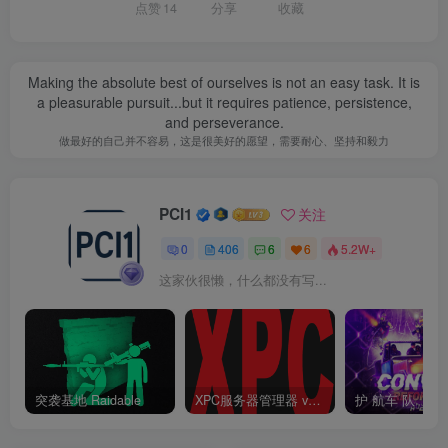
点赞
14
分享
收藏
Making the absolute best of ourselves is not an easy task. It is
a pleasurable pursuit...but it requires patience, persistence,
and perseverance.
做最好的自己并不容易，这是很美好的愿望，需要耐心、坚持和毅力
PCI1
关注
0
406
6
6
5.2W+
这家伙很懒，什么都没有写...
突袭基地 Raidable
XPC服务器管理器 v3.6.6.6 终结版 Rust 一键开服工具
护 航车 队