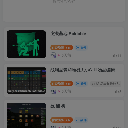
暂无评论内容
突袭基地 Raidable
付费资源
50
事件
￥
3天前
11
战利品表和堆栈大小GUI 物品编辑
付费资源
55
插件
# 战利品表和堆栈大小GUI
￥
3天前
8
技 能 树
付费资源
66
插件
￥
3天前
14